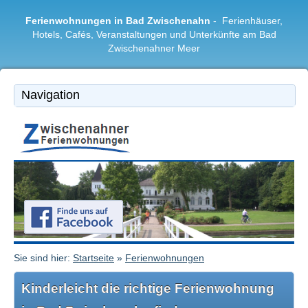
Ferienwohnungen in Bad Zwischenahn
- Ferienhäuser,
Hotels, Cafés, Veranstaltungen und Unterkünfte am Bad
Zwischenahner Meer
Bad Zwischenahn
|
Ferienwohnungen
|
Freizeitangebote
|
Restaurants & Cafés
|
Region
Sie sind hier:
Startseite
»
Ferienwohnungen
Kinderleicht die richtige Ferienwohnung